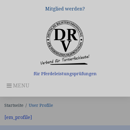
Skip
Mitglied werden?
to
content
für Pferdeleistungsprüfungen
MENU
Startseite
/
User Profile
User
[em_profile]