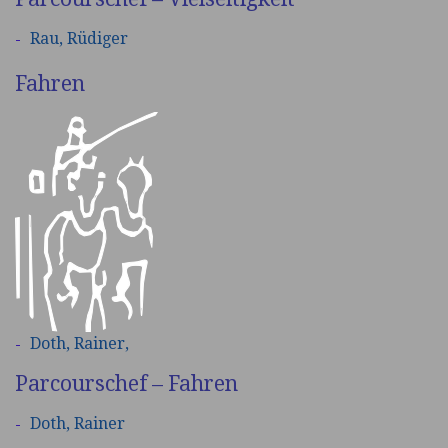
Rau, Rüdiger
Fahren
Doth,
Rainer,
Parcourschef – Fahren
Doth,
Rainer