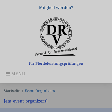
Skip
Mitglied werden?
to
content
für Pferdeleistungsprüfungen
MENU
Startseite
/
Event Organizers
Event
[em_event_organizers]