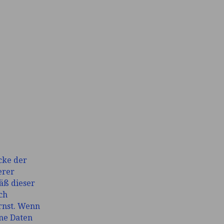
cke der
erer
äß dieser
ch
rnst. Wenn
ne Daten