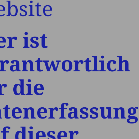
bsite
r ist
rantwortlich
r die
tenerfassung
f dieser