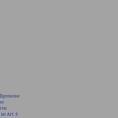
allgemeine
er
eren
st Art. 6