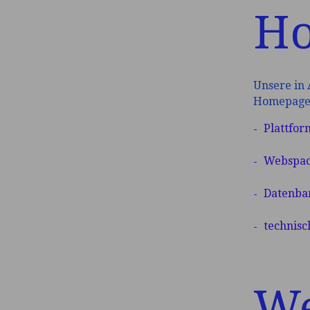
Ho
Unsere in
Homepage s
Plattfor
Webspac
Datenban
technisc
We