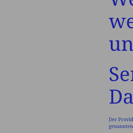
we
un
Se
Da
Der Provid
genannten 