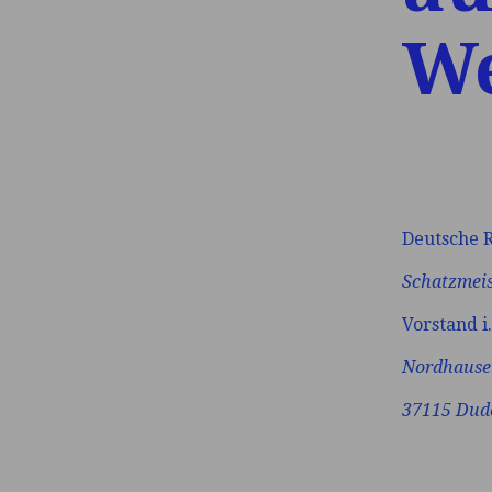
We
Deutsche R
S
chatzmeis
Vorstand i.
Nordh
a
u
s
37115 Dud