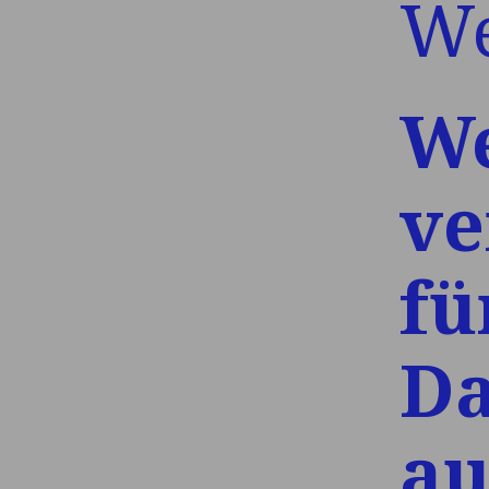
We
We
ve
fü
Da
au