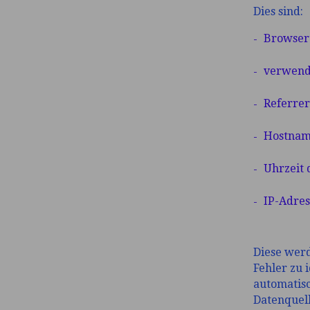
Dies sind:
Browser
verwend
Referre
Hostnam
Uhrzeit 
IP-Adres
Diese werd
Fehler zu
automatis
Datenquell