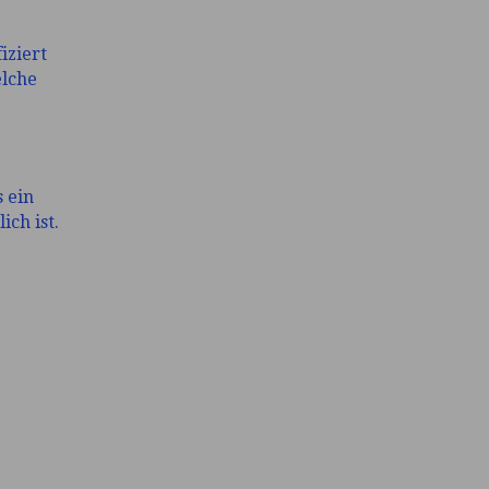
iziert
elche
 ein
ich ist.