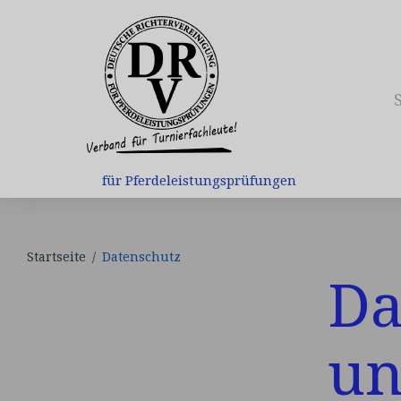
Skip
to
content
für Pferdeleistungsprüfungen
Startseite
/
Datenschutz
Da
Datenschutz
un